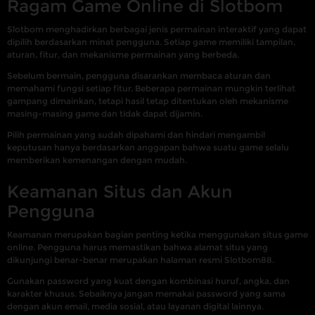
Ragam Game Online di Slotbom
Slotbom menghadirkan berbagai jenis permainan interaktif yang dapat
dipilih berdasarkan minat pengguna. Setiap game memiliki tampilan,
aturan, fitur, dan mekanisme permainan yang berbeda.
Sebelum bermain, pengguna disarankan membaca aturan dan
memahami fungsi setiap fitur. Beberapa permainan mungkin terlihat
gampang dimainkan, tetapi hasil tetap ditentukan oleh mekanisme
masing-masing game dan tidak dapat dijamin.
Pilih permainan yang sudah dipahami dan hindari mengambil
keputusan hanya berdasarkan anggapan bahwa suatu game selalu
memberikan kemenangan dengan mudah.
Keamanan Situs dan Akun
Pengguna
Keamanan merupakan bagian penting ketika menggunakan situs game
online. Pengguna harus memastikan bahwa alamat situs yang
dikunjungi benar-benar merupakan halaman resmi Slotbom88.
Gunakan password yang kuat dengan kombinasi huruf, angka, dan
karakter khusus. Sebaiknya jangan memakai password yang sama
dengan akun email, media sosial, atau layanan digital lainnya.