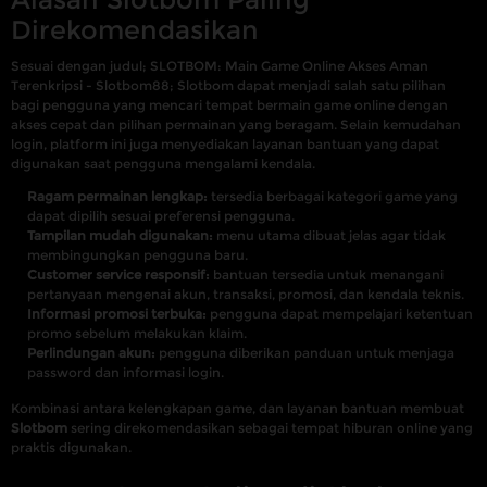
Direkomendasikan
Sesuai dengan judul; SLOTBOM: Main Game Online Akses Aman
Terenkripsi - Slotbom88; Slotbom dapat menjadi salah satu pilihan
bagi pengguna yang mencari tempat bermain game online dengan
akses cepat dan pilihan permainan yang beragam. Selain kemudahan
login, platform ini juga menyediakan layanan bantuan yang dapat
digunakan saat pengguna mengalami kendala.
Ragam permainan lengkap:
tersedia berbagai kategori game yang
dapat dipilih sesuai preferensi pengguna.
Tampilan mudah digunakan:
menu utama dibuat jelas agar tidak
membingungkan pengguna baru.
Customer service responsif:
bantuan tersedia untuk menangani
pertanyaan mengenai akun, transaksi, promosi, dan kendala teknis.
Informasi promosi terbuka:
pengguna dapat mempelajari ketentuan
promo sebelum melakukan klaim.
Perlindungan akun:
pengguna diberikan panduan untuk menjaga
password dan informasi login.
Kombinasi antara kelengkapan game, dan layanan bantuan membuat
Slotbom
sering direkomendasikan sebagai tempat hiburan online yang
praktis digunakan.