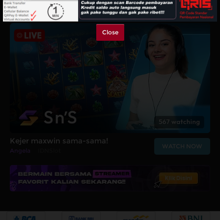
WATCH NOW
Luna
IDNSlot
Referral
Close
Promosi
Hubungi Kami
Live Chat
Pengaduan Customer
Pilih Bahasa:
Kejer maxwin sama-sama!
WATCH NOW
Angela
IDNSlot
MASUK
DAFTAR
&copy; SLOTBOM: Main Game Online Akses
Aman Terenkripsi - Slotbom88. Hak Cipta
Dilindungi.