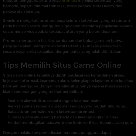
maupun pengguna aktif. Setiap
promosi
memiliki ketentuan yang
berbeda, seperti minimal transaksi, masa berlaku, batas klaim, dan
persyaratan lainnya.
Sebelum mengikuti promosi, baca seluruh ketentuan yang tercantum
pada halaman resmi. Pengguna juga dapat meminta penjelasan kepada
customer service apabila terdapat aturan yang belum dipahami.
Promosi merupakan fasilitas tambahan dan bukan jaminan bahwa
pengguna akan memperoleh hasil tertentu. Gunakan penawaran
secara wajar serta sesuaikan dengan batas yang telah ditentukan.
Tips Memilih Situs Game Online
Situs game online sebaiknya dipilih berdasarkan kemudahan akses,
kejelasan informasi, keamanan akun, kelengkapan layanan, dan kualitas
bantuan pengguna. Jangan memilih situs hanya karena menawarkan
klaim kemenangan yang terlihat berlebihan.
Pastikan alamat situs sesuai dengan halaman resmi.
Periksa apakah tersedia customer service yang mudah dihubungi.
Baca aturan permainan dan ketentuan promosi.
Gunakan data akun yang berbeda dari layanan digital lainnya.
Hindari membagikan password dan kode verifikasi kepada siapa pun.
Dengan melakukan pemeriksaan tersebut, pengguna dapat