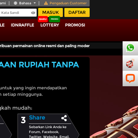
ami
Bahasa
Pengaduan Customer
DAFTAR
BARU
PROMO
LE
IDNRAFFLE
LOTTERY
PROMOSI
n permainan online resmi dan paling modern di Indonesia ---
Situs 
TAAN RUPIAH TANPA
untuk yang ingin mendapatkan
h setiap minggunya.
gkah mudah:
Share
3
Sebarkan Link Anda ke
Forum, Facebook,
Twitter, Website, Email,