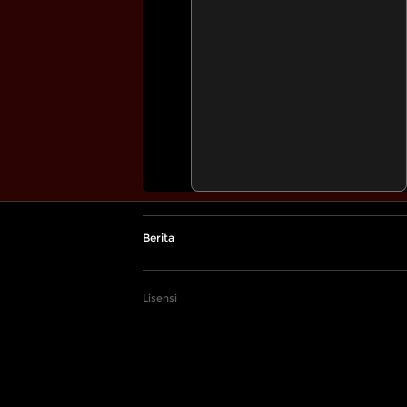
Berita
Lisensi