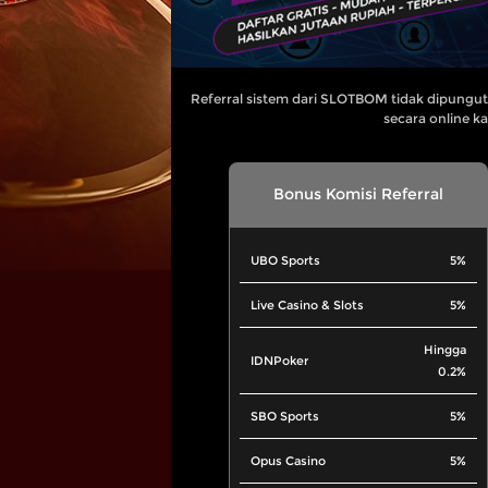
Referral sistem dari SLOTBOM tidak dipungut
secara online 
Bonus Komisi Referral
UBO Sports
5%
Live Casino & Slots
5%
Hingga
IDNPoker
0.2%
SBO Sports
5%
Opus Casino
5%