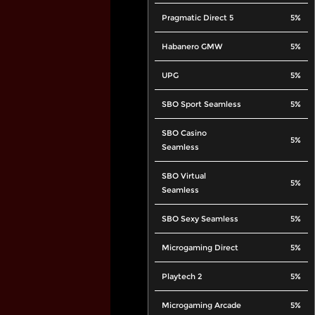
Pragmatic Direct 5
5%
Habanero GMW
5%
UPG
5%
SBO Sport Seamless
5%
SBO Casino
5%
Seamless
SBO Virtual
5%
Seamless
SBO Sexy Seamless
5%
Microgaming Direct
5%
Playtech 2
5%
Microgaming Arcade
5%