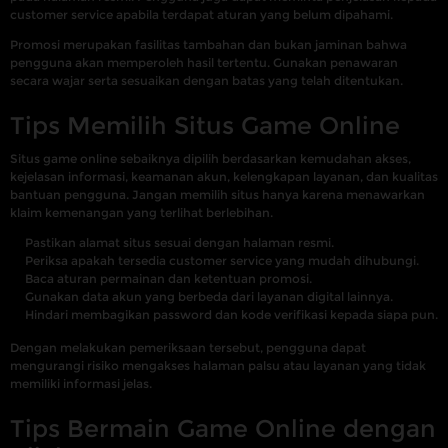
customer service apabila terdapat aturan yang belum dipahami.
Promosi merupakan fasilitas tambahan dan bukan jaminan bahwa
pengguna akan memperoleh hasil tertentu. Gunakan penawaran
secara wajar serta sesuaikan dengan batas yang telah ditentukan.
Tips Memilih Situs Game Online
Situs game online sebaiknya dipilih berdasarkan kemudahan akses,
kejelasan informasi, keamanan akun, kelengkapan layanan, dan kualitas
bantuan pengguna. Jangan memilih situs hanya karena menawarkan
klaim kemenangan yang terlihat berlebihan.
Pastikan alamat situs sesuai dengan halaman resmi.
Periksa apakah tersedia customer service yang mudah dihubungi.
Baca aturan permainan dan ketentuan promosi.
Gunakan data akun yang berbeda dari layanan digital lainnya.
Hindari membagikan password dan kode verifikasi kepada siapa pun.
Dengan melakukan pemeriksaan tersebut, pengguna dapat
mengurangi risiko mengakses halaman palsu atau layanan yang tidak
memiliki informasi jelas.
Tips Bermain Game Online dengan