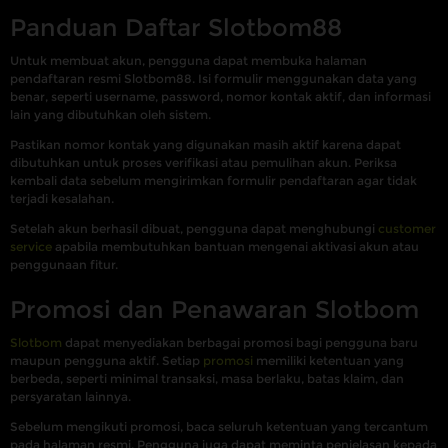
Panduan Daftar Slotbom88
Untuk membuat akun, pengguna dapat membuka halaman
pendaftaran resmi Slotbom88. Isi formulir menggunakan data yang
benar, seperti username, password, nomor kontak aktif, dan informasi
lain yang dibutuhkan oleh sistem.
Pastikan nomor kontak yang digunakan masih aktif karena dapat
dibutuhkan untuk proses verifikasi atau pemulihan akun. Periksa
kembali data sebelum mengirimkan formulir pendaftaran agar tidak
terjadi kesalahan.
Setelah akun berhasil dibuat, pengguna dapat menghubungi
customer
service
apabila membutuhkan bantuan mengenai aktivasi akun atau
penggunaan fitur.
Promosi dan Penawaran Slotbom
Slotbom
dapat menyediakan berbagai promosi bagi pengguna baru
maupun pengguna aktif. Setiap
promosi
memiliki ketentuan yang
berbeda, seperti minimal transaksi, masa berlaku, batas klaim, dan
persyaratan lainnya.
Sebelum mengikuti promosi, baca seluruh ketentuan yang tercantum
pada halaman resmi. Pengguna juga dapat meminta penjelasan kepada