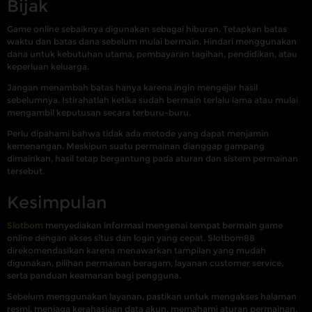
Bijak
Game online sebaiknya digunakan sebagai hiburan. Tetapkan batas
waktu dan batas dana sebelum mulai bermain. Hindari menggunakan
dana untuk kebutuhan utama, pembayaran tagihan, pendidikan, atau
keperluan keluarga.
Jangan menambah batas hanya karena ingin mengejar hasil
sebelumnya. Istirahatlah ketika sudah bermain terlalu lama atau mulai
mengambil keputusan secara terburu-buru.
Perlu dipahami bahwa tidak ada metode yang dapat menjamin
kemenangan. Meskipun suatu permainan dianggap gampang
dimainkan, hasil tetap bergantung pada aturan dan sistem permainan
tersebut.
Kesimpulan
Slotbom
menyediakan informasi mengenai tempat bermain game
online dengan akses situs dan login yang cepat. Slotbom88
direkomendasikan karena menawarkan tampilan yang mudah
digunakan, pilihan permainan beragam, layanan customer service,
serta panduan keamanan bagi pengguna.
Sebelum menggunakan layanan, pastikan untuk mengakses halaman
resmi, menjaga kerahasiaan data akun, memahami aturan permainan,