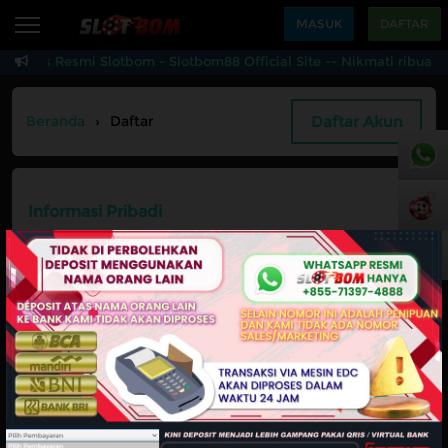
Beranda
MASUK
DAFTAR
Situs Resmi Slotbom - Slotbom88 Official Site -- Nikmati ribuan 
Sports
BARU
PROMO
Live Casino
BARU
Daftar Akun
Beranda
›
Daftar
IDNPoker
BARU
+855
Slots
PROMO
Ind
Informasi Pribadi
IDNLIVE
BARU
*
Nama Lengkap
Live
Stream N Spin
Arcade
PROMO
*
Email
Table Games
Lottery
BARU
PROMO
*
Mobile
IDNRaffle