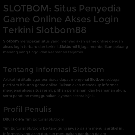
SLOTBOM: Situs Penyedia
Game Online Akses Login
Terkini Slotbom88
Slotbom
merupakan situs yang menyediakan game online dengan
akses login terbaru dan terkini.
Slotbom88
juga memberikan peluang
menang yang tinggi dan keamanan terjamin.
Tentang Informasi Slotbom
Artikel ini ditulis agar pembaca dapat mengenal
Slotbom
sebagai
platform hiburan game online. Tulisan akan mencakup informasi
mengenai akses situs resmi, pilihan permainan, dan keamanan akun,
serta panduan menggunakan layanan secara bijak.
Profil Penulis
Ditulis oleh:
Tim Editorial Slotbom
Tim Editorial Slotbom bertanggung jawab dalam menulis artikel ini.
Informasi yang akan disusun merupakan panduan dalam