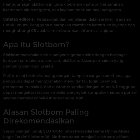
menggunakan platform ini untuk bermain game online, jaminan
keamanan akun anggota, dan layanan bantuan bagi pengguna.
Catatan editorial:
Keterangan dan penjelasan dalam artikel ini adalah
untuk umum. Pengguna diharapkan membaca ketentuan layanan dan
menghubungi CS apabila membutuhkan informasi lanjutan.
Apa Itu Slotbom?
Slotbom
merupakan situs penyedia game online dengan berbagai
kategori permainan dalam satu platform. Akses permainan yang
gampang dan login praktis
Platform ini telah dirancang dengan tampilan sangat sederhana agar
pengguna dapat menggunakan menu daftar, login, promosi,
permainan, transaksi, dan customer service dengan mudah. Pengguna
dapat mengakses layanan melalui perangkat komputer maupun ponsel
selama memiliki koneksi internet yang stabil.
Alasan Slotbom Paling
Direkomendasikan
Sesuai dengan judul; SLOTBOM: Situs Penyedia Game Online Akses
Login Terkini Slotbom88; Slotbom dapat menjadi salah satu pilihan