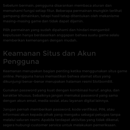
Sebelum bermain, pengguna disarankan membaca aturan dan
memahami fungsi setiap fitur. Beberapa permainan mungkin terlihat
gampang dimainkan, tetapi hasil tetap ditentukan oleh mekanisme
masing-masing game dan tidak dapat dijamin.
Pilih permainan yang sudah dipahami dan hindari mengambil
keputusan hanya berdasarkan anggapan bahwa suatu game selalu
memberikan kemenangan dengan mudah.
Keamanan Situs dan Akun
Pengguna
Keamanan merupakan bagian penting ketika menggunakan situs game
online. Pengguna harus memastikan bahwa alamat situs yang
dikunjungi benar-benar merupakan halaman resmi Slotbom88.
Gunakan password yang kuat dengan kombinasi huruf, angka, dan
karakter khusus. Sebaiknya jangan memakai password yang sama
dengan akun email, media sosial, atau layanan digital lainnya.
Jangan pernah memberikan password, kode verifikasi, PIN, atau
informasi akun kepada pihak yang mengaku sebagai petugas tanpa
melalui saluran resmi. Apabila terdapat aktivitas yang tidak dikenal,
segera hubungi customer service untuk melakukan pemeriksaan.