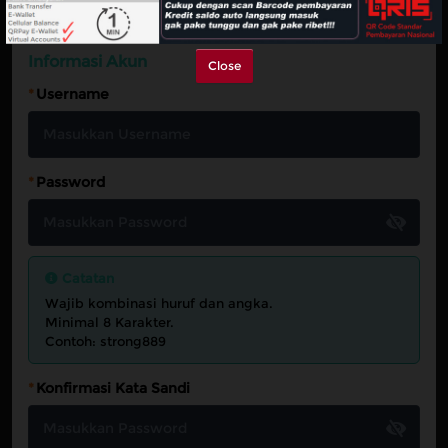
+62
Referral
Informasi Akun
Close
Promosi
*
Username
Hubungi Kami
Live Chat
*
Password
Pengaduan Customer
Pilih Bahasa:
Catatan
Wajib kombinasi huruf dan angka.
Minimal 8 Karakter.
MASUK
DAFTAR
Contoh: strong889
&copy; SLOTBOM: Situs Penyedia Game Online
*
Konfirmasi Kata Sandi
Akses Login Terkini Slotbom88. Hak Cipta
Dilindungi.