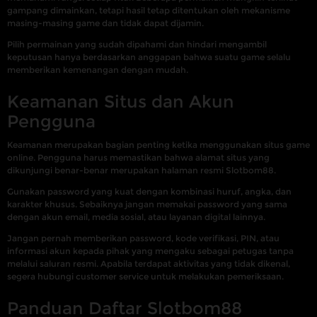
gampang dimainkan, tetapi hasil tetap ditentukan oleh mekanisme
masing-masing game dan tidak dapat dijamin.
Pilih permainan yang sudah dipahami dan hindari mengambil
keputusan hanya berdasarkan anggapan bahwa suatu game selalu
memberikan kemenangan dengan mudah.
Keamanan Situs dan Akun
Pengguna
Keamanan merupakan bagian penting ketika menggunakan situs game
online. Pengguna harus memastikan bahwa alamat situs yang
dikunjungi benar-benar merupakan halaman resmi Slotbom88.
Gunakan password yang kuat dengan kombinasi huruf, angka, dan
karakter khusus. Sebaiknya jangan memakai password yang sama
dengan akun email, media sosial, atau layanan digital lainnya.
Jangan pernah memberikan password, kode verifikasi, PIN, atau
informasi akun kepada pihak yang mengaku sebagai petugas tanpa
melalui saluran resmi. Apabila terdapat aktivitas yang tidak dikenal,
segera hubungi customer service untuk melakukan pemeriksaan.
Panduan Daftar Slotbom88