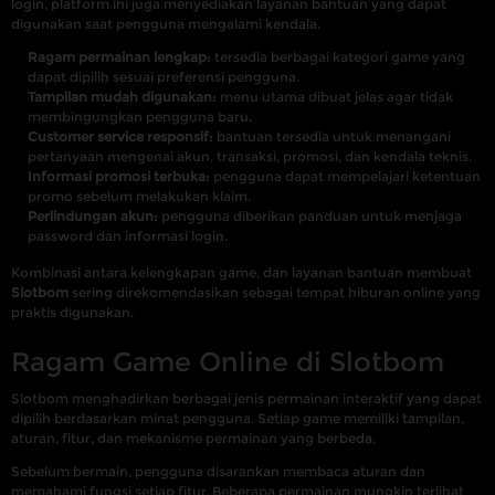
login, platform ini juga menyediakan layanan bantuan yang dapat
digunakan saat pengguna mengalami kendala.
Ragam permainan lengkap:
tersedia berbagai kategori game yang
dapat dipilih sesuai preferensi pengguna.
Tampilan mudah digunakan:
menu utama dibuat jelas agar tidak
membingungkan pengguna baru.
Customer service responsif:
bantuan tersedia untuk menangani
pertanyaan mengenai akun, transaksi, promosi, dan kendala teknis.
Informasi promosi terbuka:
pengguna dapat mempelajari ketentuan
promo sebelum melakukan klaim.
Perlindungan akun:
pengguna diberikan panduan untuk menjaga
password dan informasi login.
Kombinasi antara kelengkapan game, dan layanan bantuan membuat
Slotbom
sering direkomendasikan sebagai tempat hiburan online yang
praktis digunakan.
Ragam Game Online di Slotbom
Slotbom menghadirkan berbagai jenis permainan interaktif yang dapat
dipilih berdasarkan minat pengguna. Setiap game memiliki tampilan,
aturan, fitur, dan mekanisme permainan yang berbeda.
Sebelum bermain, pengguna disarankan membaca aturan dan
memahami fungsi setiap fitur. Beberapa permainan mungkin terlihat