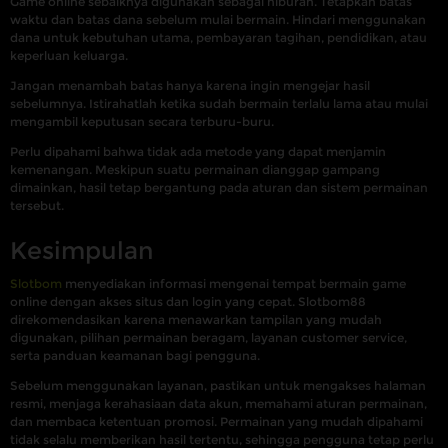
Game online sebaiknya digunakan sebagai hiburan. Tetapkan batas
waktu dan batas dana sebelum mulai bermain. Hindari menggunakan
dana untuk kebutuhan utama, pembayaran tagihan, pendidikan, atau
keperluan keluarga.
Jangan menambah batas hanya karena ingin mengejar hasil
sebelumnya. Istirahatlah ketika sudah bermain terlalu lama atau mulai
mengambil keputusan secara terburu-buru.
Perlu dipahami bahwa tidak ada metode yang dapat menjamin
kemenangan. Meskipun suatu permainan dianggap gampang
dimainkan, hasil tetap bergantung pada aturan dan sistem permainan
tersebut.
Kesimpulan
Slotbom
menyediakan informasi mengenai tempat bermain game
online dengan akses situs dan login yang cepat. Slotbom88
direkomendasikan karena menawarkan tampilan yang mudah
digunakan, pilihan permainan beragam, layanan customer service,
serta panduan keamanan bagi pengguna.
Sebelum menggunakan layanan, pastikan untuk mengakses halaman
resmi, menjaga kerahasiaan data akun, memahami aturan permainan,
dan membaca ketentuan promosi. Permainan yang mudah dipahami
tidak selalu memberikan hasil tertentu, sehingga pengguna tetap perlu