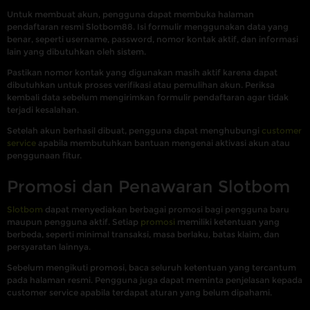
Untuk membuat akun, pengguna dapat membuka halaman
pendaftaran resmi Slotbom88. Isi formulir menggunakan data yang
benar, seperti username, password, nomor kontak aktif, dan informasi
lain yang dibutuhkan oleh sistem.
Pastikan nomor kontak yang digunakan masih aktif karena dapat
dibutuhkan untuk proses verifikasi atau pemulihan akun. Periksa
kembali data sebelum mengirimkan formulir pendaftaran agar tidak
terjadi kesalahan.
Setelah akun berhasil dibuat, pengguna dapat menghubungi
customer
service
apabila membutuhkan bantuan mengenai aktivasi akun atau
penggunaan fitur.
Promosi dan Penawaran Slotbom
Slotbom
dapat menyediakan berbagai promosi bagi pengguna baru
maupun pengguna aktif. Setiap
promosi
memiliki ketentuan yang
berbeda, seperti minimal transaksi, masa berlaku, batas klaim, dan
persyaratan lainnya.
Sebelum mengikuti promosi, baca seluruh ketentuan yang tercantum
pada halaman resmi. Pengguna juga dapat meminta penjelasan kepada
customer service apabila terdapat aturan yang belum dipahami.